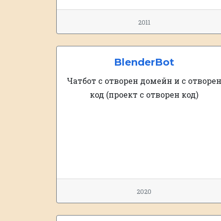
2011
BlenderBot
Чатбот с отворен домейн и с отворе
код (проект с отворен код)
2020