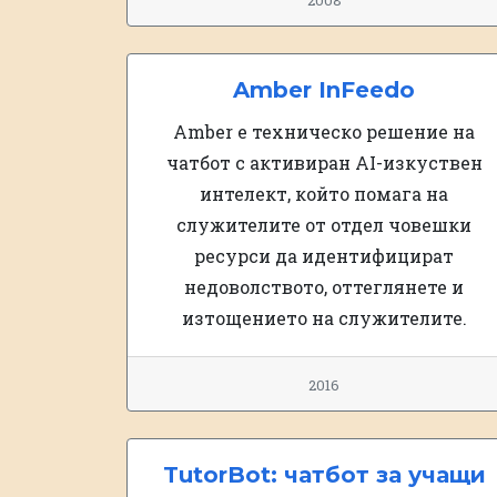
2008
Amber InFeedo
Amber е техническо решение на
чатбот с активиран AI-изкуствен
интелект, който помага на
служителите от отдел човешки
ресурси да идентифицират
недоволството, оттеглянете и
изтощението на служителите.
2016
TutorBot: чатбот за учащи